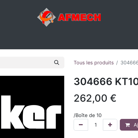
ACTIVITÉS
ATELIER
MAGASIN
E-SHOP
DIVERS
Tous les produits
304666
304666 KT10
262,00
€
/
Boîte de 10
Aj