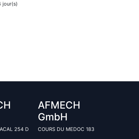
4
jour(s)
CH
AFMECH
GmbH
ACAL 254 D
COURS DU MEDOC 183