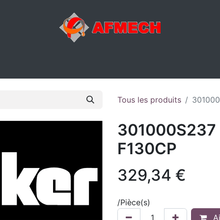
ACTIVITÉS
ATELIER
MAGASIN
E-SHOP
DIVERS
Tous les produits
301000
301000S237
F130CP
329,34
€
/
Pièce(s)
Aj