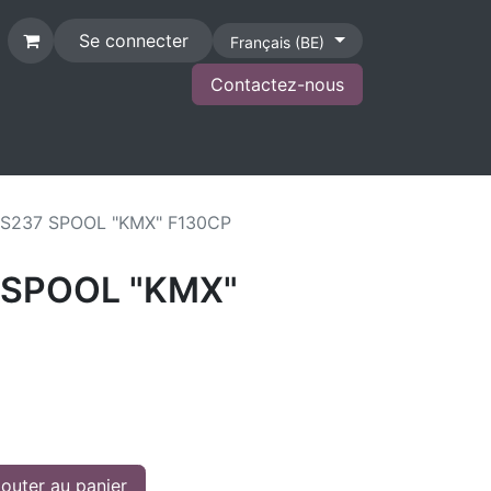
Se connecter
Français (BE)
Contactez-nous
CONTACT
S237 SPOOL "KMX" F130CP
 SPOOL "KMX"
outer au panier