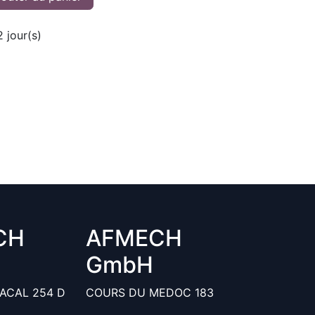
2
jour(s)
CH
AFMECH
GmbH
ACAL 254 D
COURS DU MEDOC 183