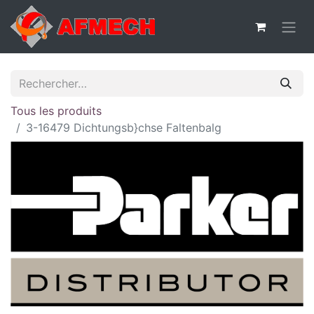
Tous les produits
3-16479 Dichtungsb}chse Faltenbalg