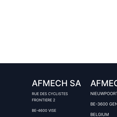
AFMECH SA
AFME
NIEUWPOOR
RUE DES CYCLISTES
FRONTIERE 2
BE-3600 GE
BE-4600 VISE
BELGIUM