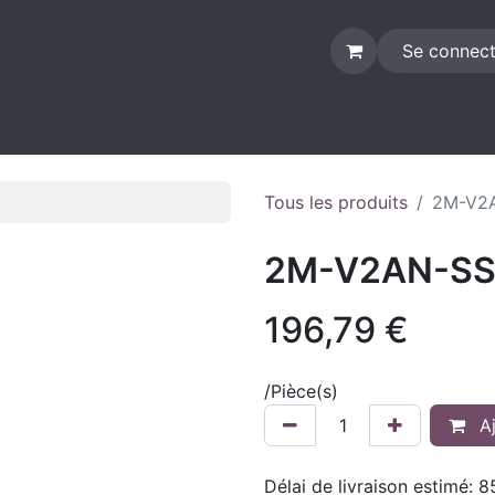
Se connect
ACTIVITÉS
ATELIER
MAGASIN
E-SHOP
DIVERS
Tous les produits
2M-V2
2M-V2AN-SS
196,79
€
/
Pièce(s)
Aj
Délai de livraison estimé:
8