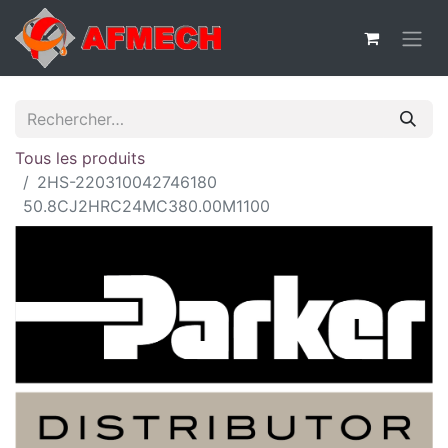
Tous les produits
2HS-220310042746180
50.8CJ2HRC24MC380.00M1100