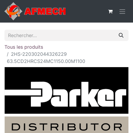
Tous les produits
2HS-220302044326229
63.5CD2HRCS24MC1150.00M1100