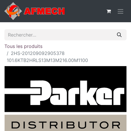
Tous les produits
2HS-201209092905378
101.6KTB2HRLS13M13M216.00M1100