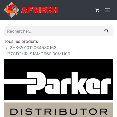
Tous les produits
2HS-201012064530163
127CD2HRLS18MC660.00M1100