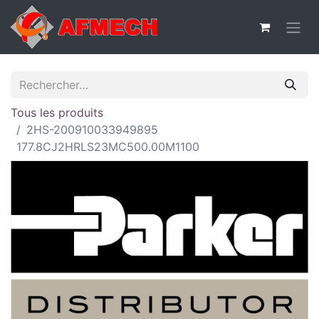
Tous les produits
2HS-200910033949895
177.8CJ2HRLS23MC500.00M1100