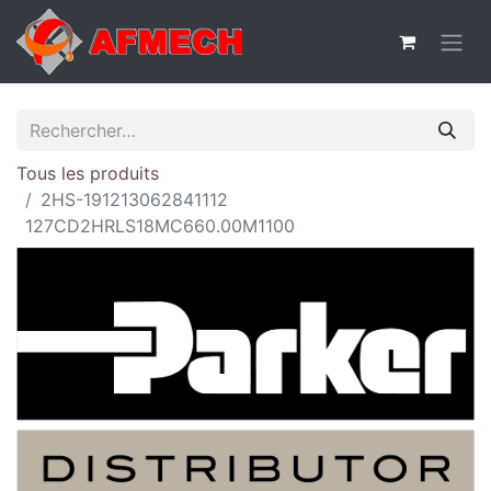
Tous les produits
2HS-191213062841112
127CD2HRLS18MC660.00M1100