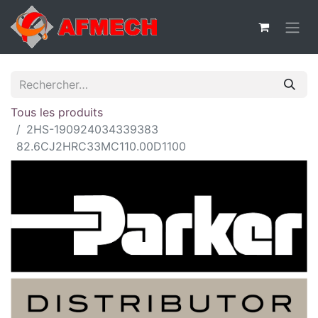
Tous les produits
2HS-190924034339383
82.6CJ2HRC33MC110.00D1100