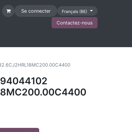
Se connecter
Français (BE)
Contactez-nous
CONTACT
 82.6CJ2HRL18MC200.00C4400
094044102
18MC200.00C4400