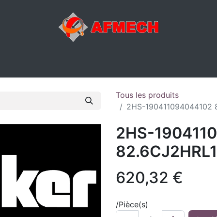
ACTIVITÉS
ATELIER
MAGASIN
E-SHOP
DIVERS
Tous les produits
2HS-190411094044102
2HS-190411
82.6CJ2HRL
620,32
€
/
Pièce(s)