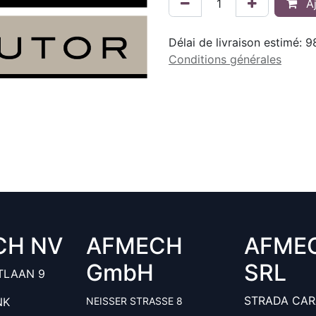
Aj
Délai de livraison estimé:
9
Conditions générales
CH NV
AFMECH
AFME
GmbH
SRL
TLAAN 9
STRADA CAR
NK
NEISSER STRASSE 8