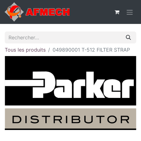
Tous les produits
049890001 T-512 FILTER STRAP