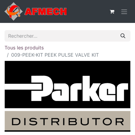
Tous les produits
009-PEEK-KIT PEEK PULSE VALVE KIT