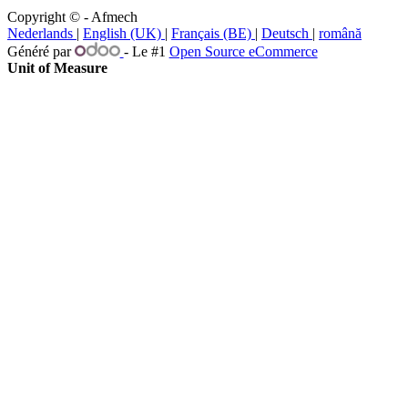
Copyright © - Afmech
Nederlands
|
English (UK)
|
Français (BE)
|
Deutsch
|
română
Généré par
- Le #1
Open Source eCommerce
Unit of Measure