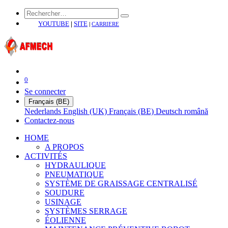
YOUTUBE
|
SITE
|
CARRIERE
0
Se connecter
Français (BE)
Nederlands
English (UK)
Français (BE)
Deutsch
română
Contactez-nous
HOME
A PROPOS
ACTIVITÉS
HYDRAULIQUE
PNEUMATIQUE
SYSTÈME DE GRAISSAGE CENTRALISÉ
SOUDURE
USINAGE
SYSTÈMES SERRAGE
ÉOLIENNE