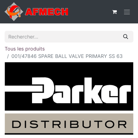
Tous les produits
001/47846 SPARE BALL VALVE PRIMARY SS 63