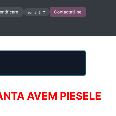
entificare
Contactați-ne
română
CONTACT
RANTA AVEM PIESELE