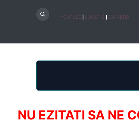
CARIERA
YOUTUBE
|
LOCATIIS
|
HOME
NU EZITATI SA NE 