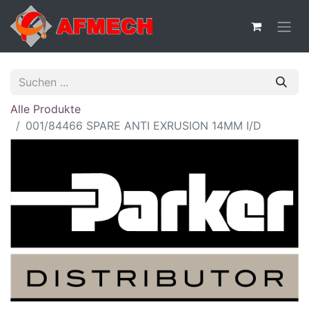
Alle Produkte
001/84466 SPARE ANTI EXRUSION 14MM I/D