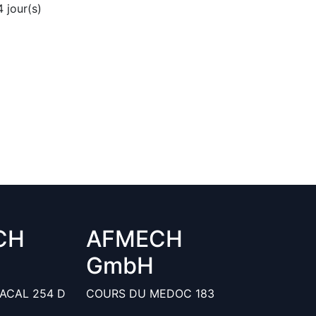
4
jour(s)
CH
AFMECH
GmbH
ACAL 254 D
COURS DU MEDOC 183