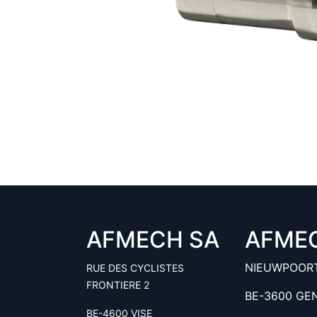
AFMECH SA
AFME
NIEUWPOOR
RUE DES CYCLISTES
FRONTIERE 2
BE-3600 GE
BE-4600 VISE