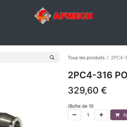
ACTIVITÉS
ATELIER
MAGASIN
E-SHOP
DIVERS
Tous les produits
2PC4-
2PC4-316 P
329,60
€
/
Boîte de 10
Aj